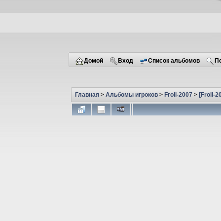
Домой
Вход
Список альбомов
П
Главная
>
Альбомы игроков
>
Froll-2007
>
[Froll-