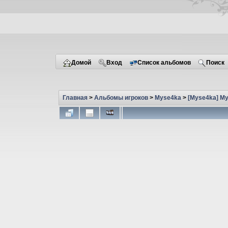
Домой
Вход
Список альбомов
Поиск
Главная
>
Альбомы игроков
>
Myse4ka
>
[Myse4ka] M