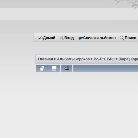
Домой
Вход
Список альбомов
Поиск
Главная
>
Альбомы игроков
>
РљР°СЂРµ
>
[Каре] Кар