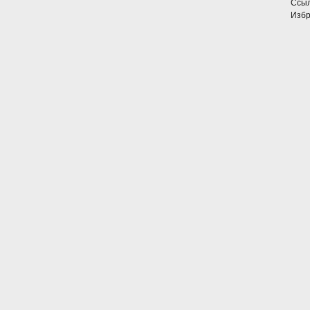
Ссыл
Избр