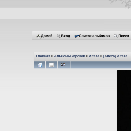
Домой
Вход
Список альбомов
Поиск
Главная
>
Альбомы игроков
>
Alteza
>
[Alteza] Аlteza