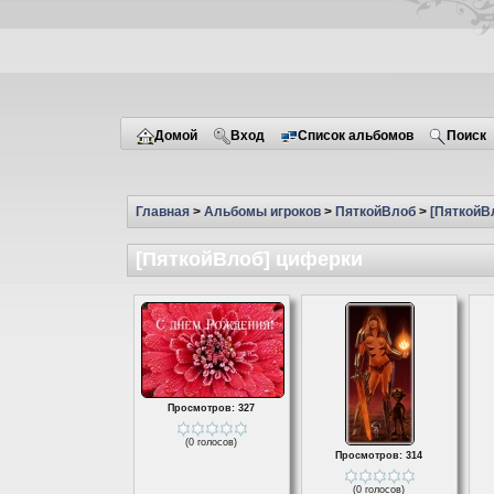
Домой
Вход
Список альбомов
Поиск
Главная
>
Альбомы игроков
>
ПяткойВлоб
>
[ПяткойВ
[ПяткойВлоб] циферки
Просмотров: 327
(0 голосов)
Просмотров: 314
(0 голосов)